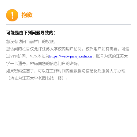
抱歉
可能是由下列问题导致的：
您没有访问当前栏目的权限。
您访问的栏目仅允许江苏大学校内用户访问。校外用户如有需要，可通
过VPN访问，VPN地址为
https://webvpn.ujs.edu.cn
，账号为您的江苏大
学一卡通号，密码同您的信息门户的密码。
如果密码遗忘了，可以在工作时间内至数据与信息化处服务大厅办理
（地址为江苏大学老图书馆一楼）。