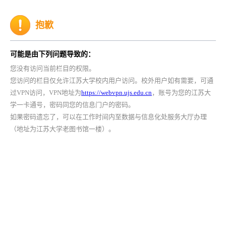
抱歉
可能是由下列问题导致的：
您没有访问当前栏目的权限。
您访问的栏目仅允许江苏大学校内用户访问。校外用户如有需要，可通
过VPN访问，VPN地址为
https://webvpn.ujs.edu.cn
，账号为您的江苏大
学一卡通号，密码同您的信息门户的密码。
如果密码遗忘了，可以在工作时间内至数据与信息化处服务大厅办理
（地址为江苏大学老图书馆一楼）。