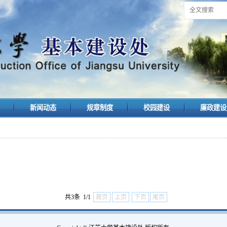
告
新闻动态
规章制度
校园建设
廉政建
共3条 1/1
首页
上页
下页
尾页